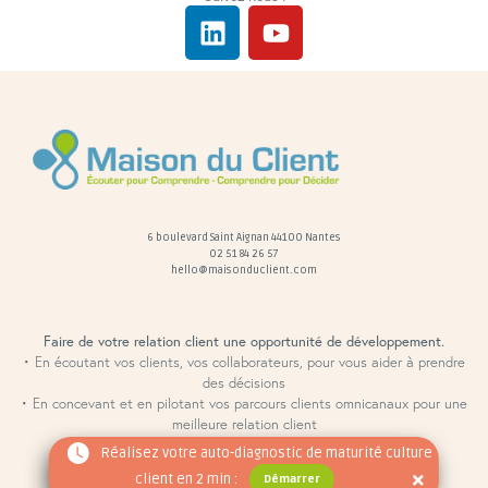
6 boulevard Saint Aignan 44100 Nantes
02 51 84 26 57
hello@maisonduclient.com
Faire de votre relation client une opportunité de développement.
• En écoutant vos clients, vos collaborateurs, pour vous aider à prendre
des décisions
• En concevant et en pilotant vos parcours clients omnicanaux pour une
meilleure relation client
Réalisez votre auto-diagnostic de maturité culture
Articles
Mentions légales
Nos Partenaires
MDC Partenaire Santé
Copyright © 2026 “MDC Partenaire”
client en 2 min :
Démarrer