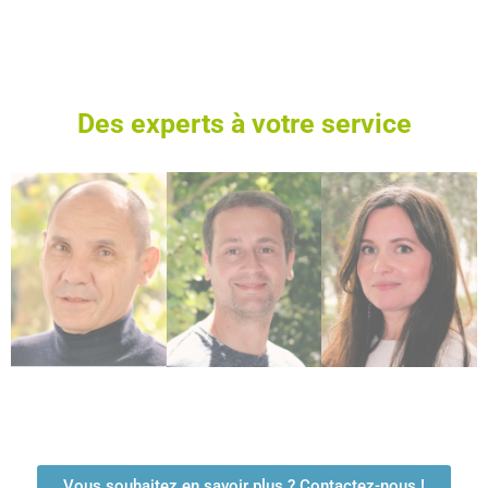
Des experts à votre service
Christophe
Bouguereau
Florian Rotard
Elsa Le Hiress
Associé
Responsable des
Chef de projets
Fondateur, Maître
études
marketing
de Conférence à
l'Université
Me rencontrer
Me rencontrer
Bretagne Sud
Me rencontrer
Vous souhaitez en savoir plus ? Contactez-nous !