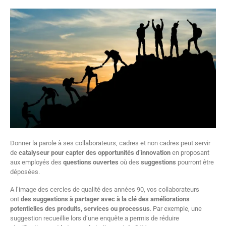
Donner la parole à ses collaborateurs, cadres et non cadres peut servir
de
catalyseur pour capter des opportunités d’innovation
en proposant
aux employés des
questions ouvertes
où des
suggestions
pourront être
déposées.
A l’image des cercles de qualité des années 90, vos collaborateurs
ont
des suggestions à partager avec à la clé des améliorations
potentielles des produits, services ou processus
. Par exemple, une
suggestion recueillie lors d’une enquête a permis de réduire