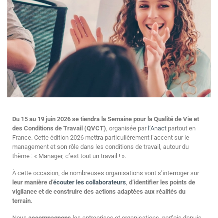
Du 15 au 19 juin 2026 se tiendra la Semaine pour la Qualité de Vie et
des Conditions de Travail (QVCT)
, organisée par
l’Anact
partout en
France. Cette édition 2026 mettra particulièrement l’accent sur le
management et son rôle dans les conditions de travail, autour du
thème : « Manager, c’est tout un travail ! ».
À cette occasion, de nombreuses organisations vont s’interroger sur
leur manière d’
écouter les collaborateurs
,
d’identifier les points de
vigilance et de construire des actions adaptées aux réalités du
terrain
.
Nous
accompagnons
les entreprises et organisations, parfois depuis