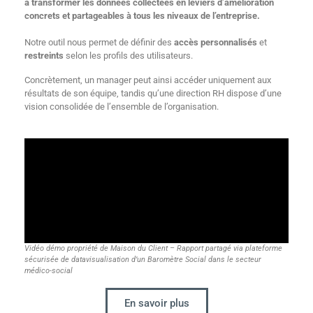
à transformer les données collectées en leviers d’amélioration
concrets et partageables à tous les niveaux de l’entreprise.
Notre outil nous permet de définir des
accès personnalisés
et
restreints
selon les profils des utilisateurs.
Concrètement, un manager peut ainsi accéder uniquement aux
résultats de son équipe, tandis qu’une direction RH dispose d’une
vision consolidée de l’ensemble de l’organisation.
Vidéo démo propriété de Maison du Client – Rapport partagé via plateforme
sécurisée de datavisualisation d’un Baromètre Social dans le secteur
médico-social
En savoir plus